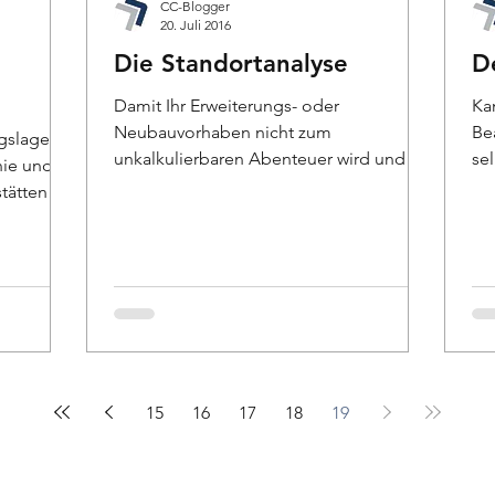
CC-Blogger
20. Juli 2016
Die Standortanalyse
D
Damit Ihr Erweiterungs- oder
Ka
Neubauvorhaben nicht zum
Be
gslage ist
unkalkulierbaren Abenteuer wird und Sie
se
nie und
den Projektfortschritt im Auge
Si
tätten
behalten,...
15
16
17
18
19