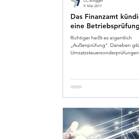
CC-Blogger
9. Mai 2017
Das Finanzamt kündi
eine Betriebsprüfun
Richtiger heißt es eigentlich
„Außenprüfung“. Daneben gib
Umsatzsteuersonderprüfungen
Lohnsteueraußenprüfungen u
Prüfungen...