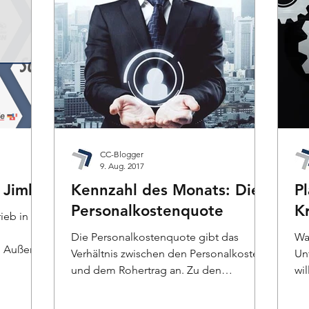
CC-Blogger
9. Aug. 2017
i Jimbu
Kennzahl des Monats: Die
P
Personalkostenquote
K
ieb in der
Die Personalkostenquote gibt das
Was
n Außen
Verhältnis zwischen den Personalkosten
Un
und dem Rohertrag an. Zu den
wi
Personalkosten gehören dabei die...
wir