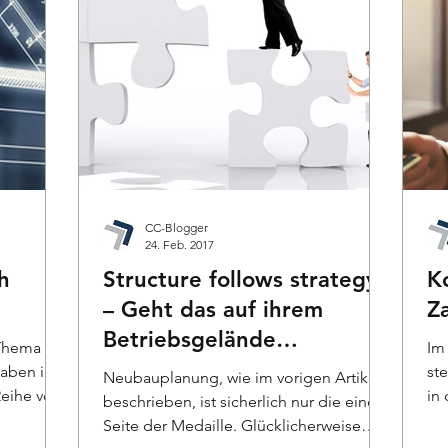
CC-Blogger
24. Feb. 2017
h
Structure follows strategy
K
– Geht das auf ihrem
Z
Betriebsgelände
 Thema
Im
überhaupt?
haben im
ste
Neubauplanung, wie im vorigen Artikel
Reihe von
in
beschrieben, ist sicherlich nur die eine
Ge
Seite der Medaille. Glücklicherweise