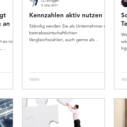
CC-Blogger
9. Mai 2017
gt
Kennzahlen aktiv nutzen
S
g an
Te
Ständig werden Sie als Unternehmer mit
betriebswirtschaftlichen
We
Vergleichszahlen, auch gerne als
t es noch
wä
Kennzahlen oder KPI´s (Key
,
Irg
Performance...
nd
de