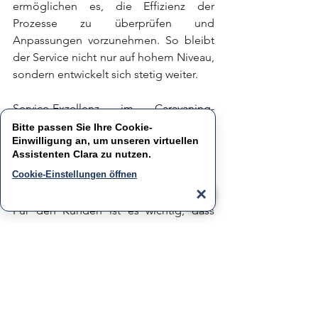
ermöglichen es, die Effizienz der 
Prozesse zu überprüfen und 
Anpassungen vorzunehmen. So bleibt 
der Service nicht nur auf hohem Niveau, 
sondern entwickelt sich stetig weiter.
Service-Exzellenz im Caravaning-
Handelsbetrieb erfordert ein 
Bitte passen Sie Ihre Cookie-
Einwilligung an, um unseren virtuellen
Zusammenspiel vieler Faktoren – von 
Assistenten
Clara
zu nutzen.
der Terminabsprache über die 
Cookie-Einstellungen öffnen
Durchführung der Arbeiten bis hin zur 
×
Rechnungstellung und Nachbetreuung. 
Für den Kunden ist es wichtig, dass 
jeder Kontaktpunkt mit dem Betrieb 
professionell, transparent und 
kundenfreundlich ist. Auf betrieblicher 
Seite müssen die Abläufe effizient und 
klar definiert sein, um eine 
reibungslose Serviceerfahrung zu 