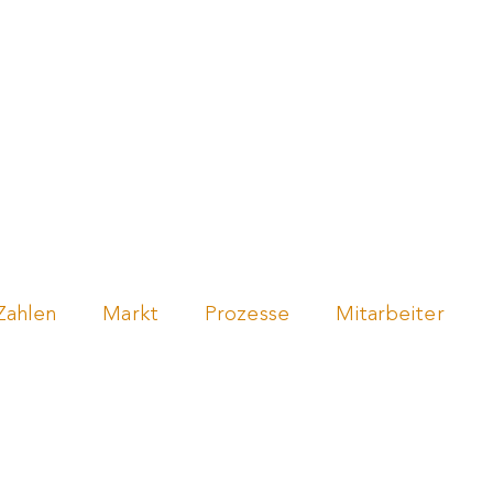
en
Händler werden
Über uns
Events
Blo
Zahlen
Markt
Prozesse
Mitarbeiter