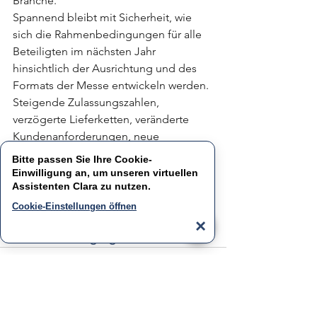
Branche. 
Spannend bleibt mit Sicherheit, wie 
sich die Rahmenbedingungen für alle 
Beteiligten im nächsten Jahr 
hinsichtlich der Ausrichtung und des 
Formats der Messe entwickeln werden. 
Steigende Zulassungszahlen, 
verzögerte Lieferketten, veränderte 
Kundenanforderungen, neue 
Wettbewerber: Entdecken Sie unsere 
Bitte passen Sie Ihre Cookie-
Händlerplattform myRodeo. Sie liefert 
Einwilligung an, um unseren virtuellen
Assistenten
Ihnen Lösungen, mit denen Sie den 
Clara
zu nutzen.
Markt für sich gewinnen. 
Cookie-Einstellungen öffnen
Jetzt myRodeo entdecken und 
×
kostenlosen Zugang sichern.
Alle ansehen
Aktuelle Beiträge