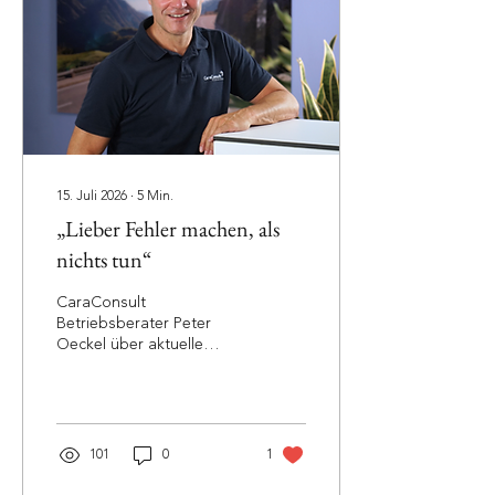
15. Juli 2026
∙
5
Min.
„Lieber Fehler machen, als
nichts tun“
CaraConsult
Betriebsberater Peter
Oeckel über aktuelle
Herausforderungen,
ungenutzte Potenziale
und notwendige
Veränderungen im
Caravaning-Handel Die
101
0
1
Caravaning-Branche
befindet sich weiterhin in