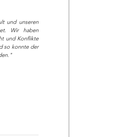
t und unseren 
et. Wir haben 
t und Konflikte 
d so konnte der 
den."