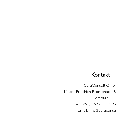
Unternehmensnachfolgen
erfolgreich managen
Kontakt
CaraConsult Gmb
​Kaiser‑Friedrich‑Promenade 
Homburg
Tel: +49 (0) 69 / 15 04 3
Email:
info@caraconsu