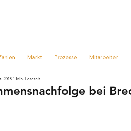
en
Händler werden
Über uns
Events
Blo
Zahlen
Markt
Prozesse
Mitarbeiter
t. 2018
1 Min. Lesezeit
mensnachfolge bei Bre