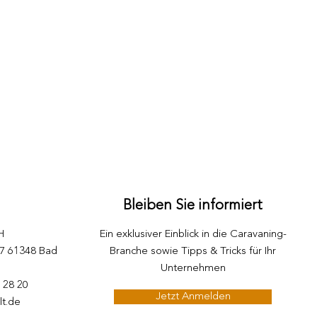
Der 
Der digitale Notfallkoffer
für Ihren Handelsbetrieb
Bleiben Sie informiert
H
Ein exklusiver Einblick in die Caravaning-
87 61348 Bad
Branche sowie Tipps & Tricks für Ihr
Unternehmen
5 28 20
Jetzt Anmelden
lt.de