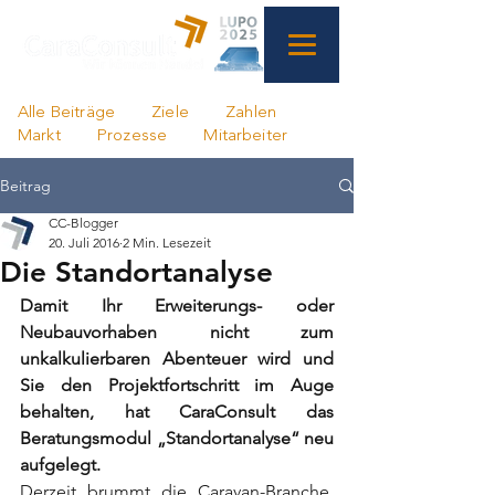
Alle Beiträge
Ziele
Zahlen
Markt
Prozesse
Mitarbeiter
Beitrag
CC-Blogger
20. Juli 2016
2 Min. Lesezeit
Die Standortanalyse
Damit Ihr Erweiterungs- oder 
Neubauvorhaben nicht zum 
unkalkulierbaren Abenteuer wird und 
Sie den Projektfortschritt im Auge 
behalten, hat CaraConsult das 
Beratungsmodul „Standortanalyse“ neu 
aufgelegt.
Derzeit brummt die Caravan-Branche. 