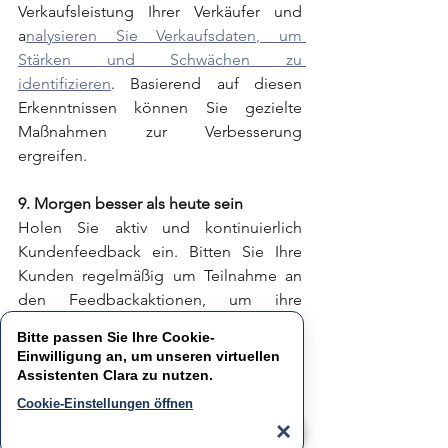
Verkaufsleistung Ihrer Verkäufer und 
a
nalysieren Sie Verkaufsdaten, um 
Stärken und Schwächen zu 
identifizieren
. Basierend auf diesen 
Erkenntnissen können Sie gezielte 
Maßnahmen zur Verbesserung 
ergreifen.
9. Morgen besser als heute sein
Holen Sie aktiv und kontinuierlich 
Kundenfeedback ein. Bitten Sie Ihre 
Kunden regelmäßig um Teilnahme an 
den Feedbackaktionen, um ihre 
Zufriedenheit zu messen und 
Bitte passen Sie Ihre Cookie-
Verbesserungspotenziale zu 
Einwilligung an, um unseren virtuellen
identifizieren. Nutzen Sie diese 
Assistenten
Clara
zu nutzen.
Informationen, um Ihren 
Cookie-Einstellungen öffnen
Verkaufsprozess kontinuierlich zu 
×
optimieren.