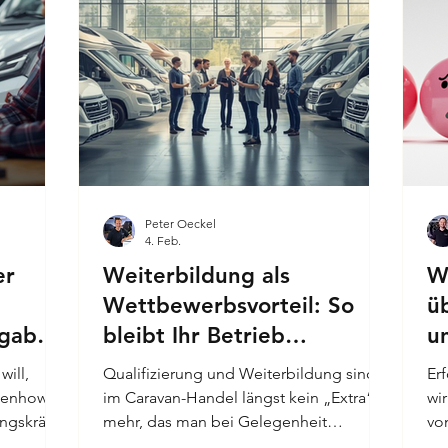
Peter Oeckel
4. Feb.
er
Weiterbildung als
W
Wettbewerbsvorteil: So
ü
rgabe
bleibt Ihr Betrieb
u
leistungsfähig und attraktiv
ill,
Qualifizierung und Weiterbildung sind
Er
isenhower-
im Caravan-Handel längst kein „Extra“
wir
ungskräfte
mehr, das man bei Gelegenheit
vo
und wie
mitlaufen lässt, sondern ein zentraler
Zw