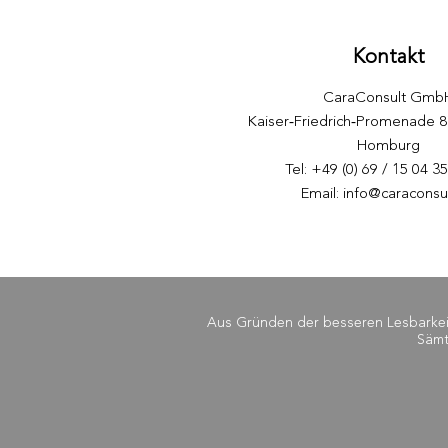
Kontakt
CaraConsult Gmb
​Kaiser‑Friedrich‑Promenade 
Homburg
Tel: +49 (0) 69 / 15 04 3
Email:
info@caraconsu
Aus Gründen der besseren Lesbarkeit 
Sämt