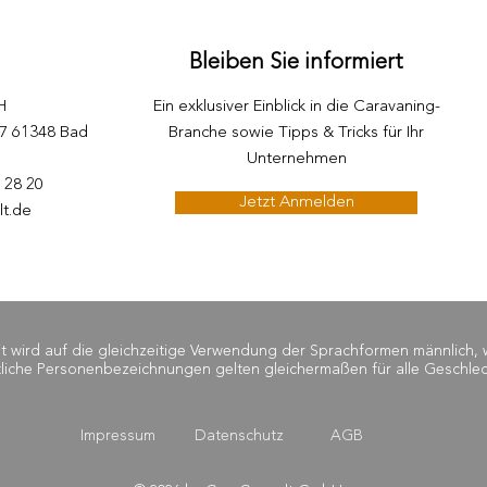
Bleiben Sie informiert
H
Ein exklusiver Einblick in die Caravaning-
87 61348 Bad
Branche sowie Tipps & Tricks für Ihr
Unternehmen
5 28 20
Jetzt Anmelden
lt.de
wird auf die gleichzeitige Verwendung der Sprachformen männlich, wei
liche Personenbezeichnungen gelten gleichermaßen für alle Geschlec
Impressum
Datenschutz
AGB