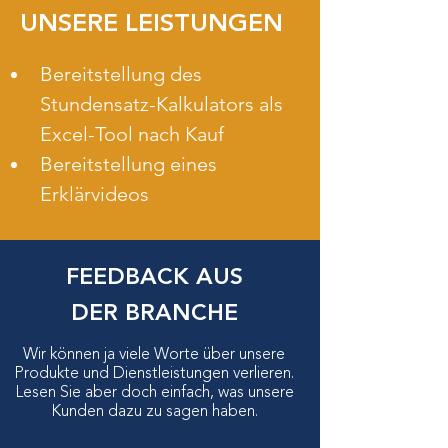
UNSERE LEISTUNGEN
Bereitstellung des 
Stundensatz-Kalkulators als 
Excel-Tool nach Kauf
Bereitstellung eines 
Erklärvideos
FEEDBACK AUS
DER BRANCHE
Wir können ja viele Worte über unsere
Produkte und Dienstleistungen verlieren.
Lese
n Sie ab
er doch
einfach, was uns
ere
Kunde
n dazu zu sagen haben.