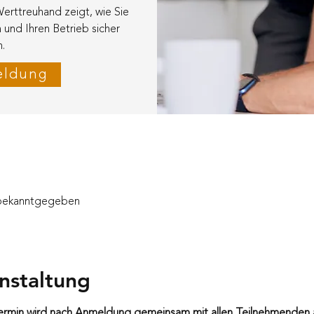
erttreuhand zeigt, wie Sie
n und Ihren Betrieb sicher
.
eldung
 bekanntgegeben
nstaltung
ermin wird nach Anmeldung gemeinsam mit allen Teilnehmenden