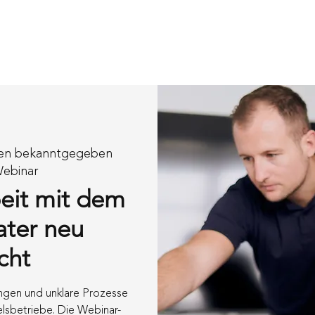
en
Händler werden
Über uns
Events
Blo
den bekanntgegeben
Webinar
it mit dem
ater neu
cht
ngen und unklare Prozesse
elsbetriebe. Die Webinar-