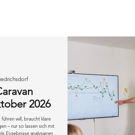
en
Händler werden
Über uns
Events
Blo
iedrichsdorf
Caravan
ktober 2026
führen will, braucht klare
en – nur so lassen sich mit
ls Ergebnisse analysieren