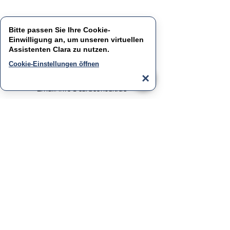
Kontakt
Bitte passen Sie Ihre Cookie-
Einwilligung an, um unseren virtuellen
CaraConsult GmbH
Assistenten
Clara
zu nutzen.
​Kaiser‑Friedrich‑Promenade
87 61348
Bad
Cookie-Einstellungen öffnen
Homburg
×
Tel: +49 (0) 69 /
15 04 35 28 20
Email:
info@caraconsult.de
Bleiben Sie informiert
Ein exklusiver Einblick in die Caravaning-
Branche sowie Tipps & Tricks für Ihr
Unternehmen
Jetzt Anmelden